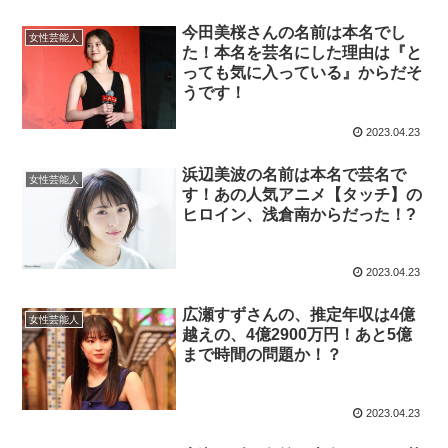
今田美桜さんの名前は本名でし
女性芸能人
た！本名を芸名にした理由は『と
っても気に入っている』からだそ
うです！
2023.04.23
浜辺美波の名前は本名で芸名で
女性芸能人
す！あの人気アニメ【タッチ】の
ヒロイン、浅倉南からだった！?
2023.04.23
広瀬すずさんの、推定年収は4億
女性芸能人
越えの、4億2900万円！あと5億
まで時間の問題か！？
2023.04.23