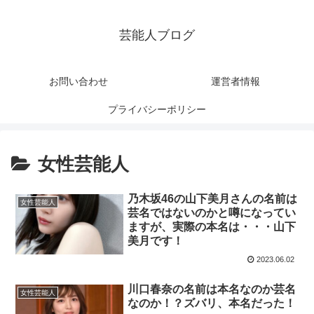
芸能人ブログ
お問い合わせ
運営者情報
プライバシーポリシー
女性芸能人
乃木坂46の山下美月さんの名前は
女性芸能人
芸名ではないのかと噂になってい
ますが、実際の本名は・・・山下
美月です！
2023.06.02
川口春奈の名前は本名なのか芸名
女性芸能人
なのか！？ズバリ、本名だった！